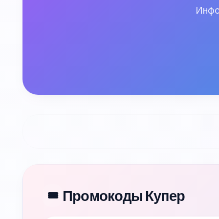
Инфо
Промокоды Купер
🎟️