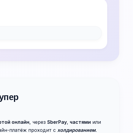
упер
ртой онлайн
, через
SberPay
,
частями
или
лайн-платёж проходит с
холдированием
.