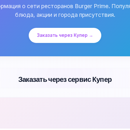
рмация о сети ресторанов Burger Prime. Попул
блюда, акции и города присутствия.
Заказать через Купер →
Заказать через сервис Купер