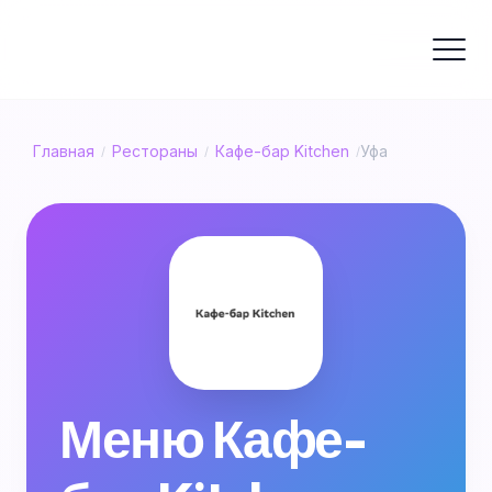
Главная
Рестораны
Кафе-бар Kitchen
Уфа
/
/
/
Меню Кафе-