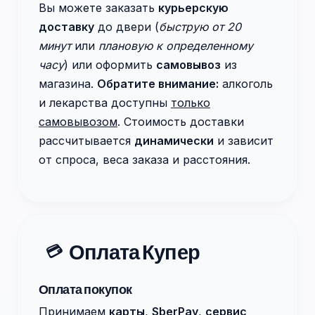
Вы можете заказать
курьерскую
доставку
до двери (
быструю от 20
минут
или
плановую к определенному
часу
) или оформить
самовывоз
из
магазина.
Обратите внимание:
алкоголь
и лекарства доступны
только
самовывозом
. Стоимость доставки
рассчитывается
динамически
и зависит
от спроса, веса заказа и расстояния.
Оплата Купер
💳
Оплата покупок
Принимаем
карты
,
SberPay
,
сервис