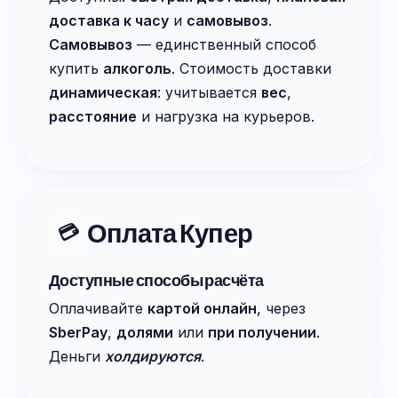
доставка к часу
и
самовывоз
.
Самовывоз
— единственный способ
купить
алкоголь
. Стоимость доставки
динамическая
: учитывается
вес
,
расстояние
и нагрузка на курьеров.
Оплата Купер
💳
Доступные способы расчёта
Оплачивайте
картой онлайн
, через
SberPay
,
долями
или
при получении
.
Деньги
холдируются
.