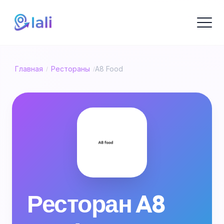
Главная
Рестораны
A8 Food
/
/
Ресторан A8