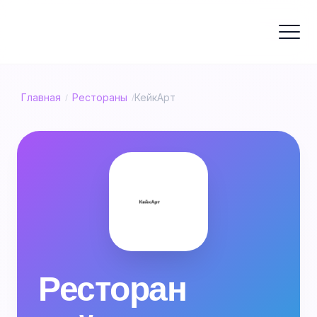
Главная
Рестораны
КейкАрт
/
/
Ресторан