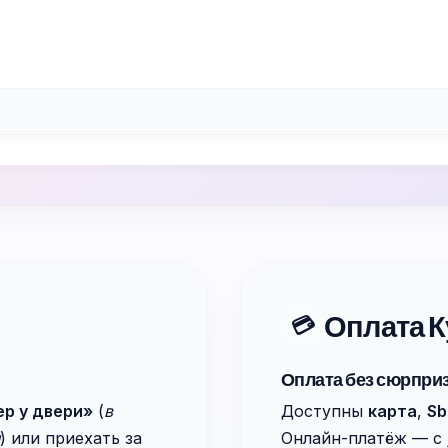
Оплата К
💳
Оплата без сюрпри
ер у двери»
(
в
Доступны
карта
,
Sb
) или приехать за
Онлайн-платёж — с