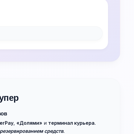
упер
зов
erPay
,
«Долями»
и
терминал курьера
.
резервированием средств
.