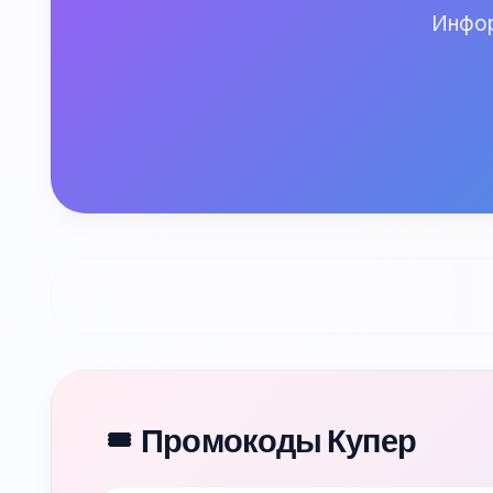
Инфор
Промокоды Купер
🎟️