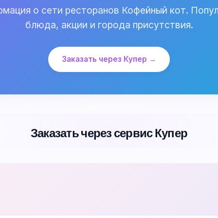
мация о сети ресторанов Кофейный кот. Попу
блюда, акции и города присутствия.
Заказать через Купер →
Заказать через сервис Купер