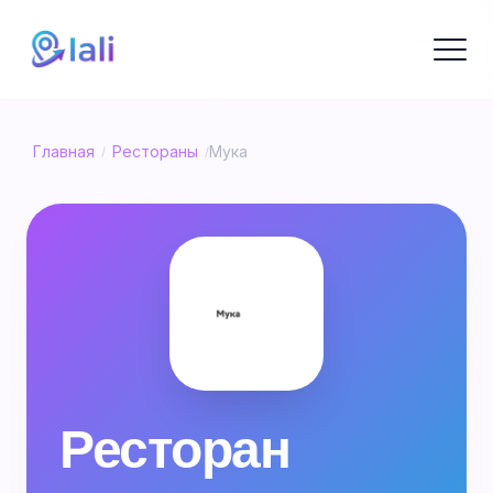
Главная
Рестораны
Мука
/
/
Ресторан