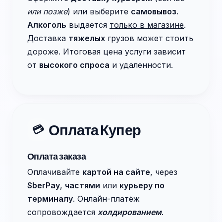
или позже
) или выберите
самовывоз
.
Алкоголь
выдается
только в магазине
.
Доставка
тяжелых
грузов может стоить
дороже. Итоговая цена услуги зависит
от
высокого спроса
и удаленности.
Оплата Купер
💳
Оплата заказа
Оплачивайте
картой на сайте
, через
SberPay
,
частями
или
курьеру по
терминалу
. Онлайн-платёж
сопровождается
холдированием
.