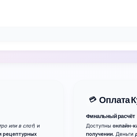
Оплата К
💳
Финальный расчёт
ро или в слот
) и
Доступны
онлайн-к
и рецептурных
получении
. Деньги