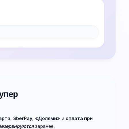
упер
арта
,
SberPay
,
«Долями»
и
оплата при
резервируются
заранее.