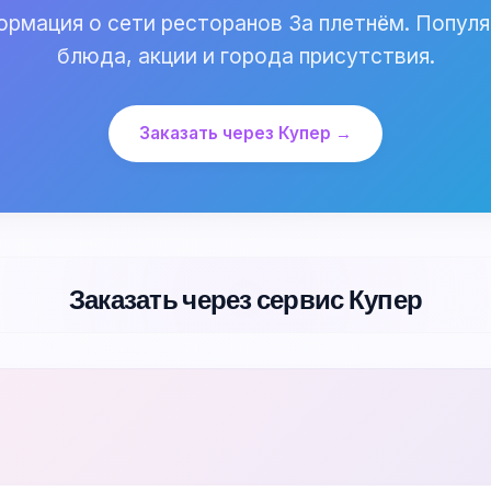
рмация о сети ресторанов За плетнём. Попул
блюда, акции и города присутствия.
Заказать через Купер →
Заказать через сервис Купер