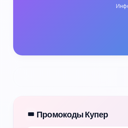
Инфо
Промокоды Купер
🎟️