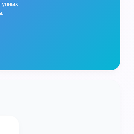
тупных
ы.