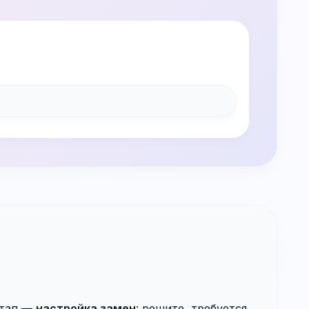
этап —
настройка замен
: решите, требуется