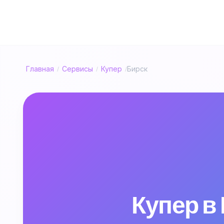
Главная
Сервисы
Купер
Бирск
/
/
/
Купер в