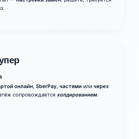
з.
упер
а
артой онлайн
,
SberPay
,
частями
или
через
латёж сопровождается
холдированием
.