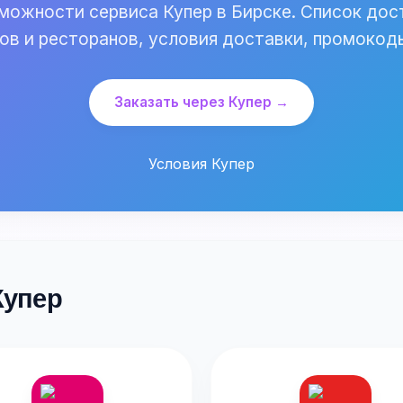
можности сервиса Купер в Бирске. Список дос
ов и ресторанов, условия доставки, промокод
Заказать через Купер →
Условия Купер
Купер