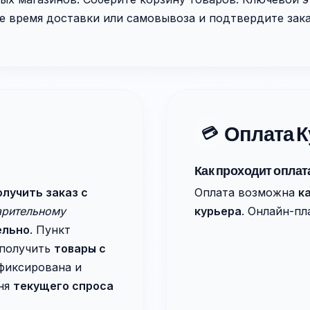
те время доставки или самовывоза и подтвердите зака
Оплата К
💳
Как проходит оплат
олучить заказ с
Оплата возможна
к
арительному
курьера
. Онлайн-п
ельно
. Пункт
 получить
товары с
 фиксирована и
ня
текущего спроса