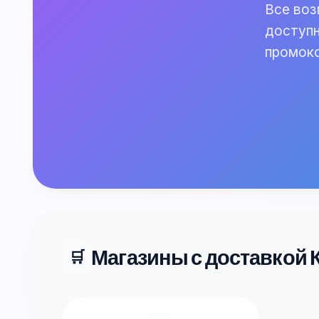
Все воз
доступн
промок
Магазины с доставкой 
🛒