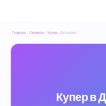
Главная
Сервисы
Купер
Дятьково
/
/
/
Купер в 