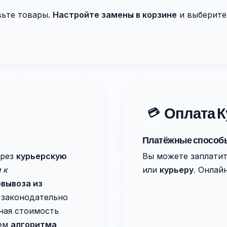
вьте товары.
Настройте замены в корзине
и выберите
Оплата К
💳
Платёжные способ
ерез
курьерскую
Вы можете заплати
 к
или
курьеру
. Онлай
вывоза из
законодательно
ная стоимость
ием
алгоритма