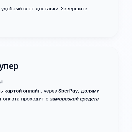
 удобный слот доставки. Завершите
упер
ы
ть
картой онлайн
, через
SberPay
,
долями
н-оплата проходит с
заморозкой средств
.