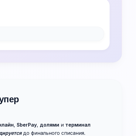
упер
нлайн
,
SberPay
,
долями
и
терминал
дируется
до финального списания.