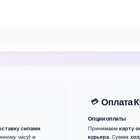
Оплата К
💳
Опции оплаты
оставку силами
Принимаем
карту о
енному часу
) и
курьера
. Сумма
хол