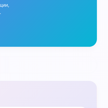
ции,
.