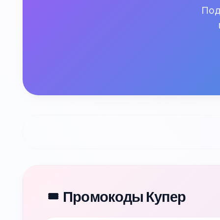
Под
Промокоды Купер
🎟️