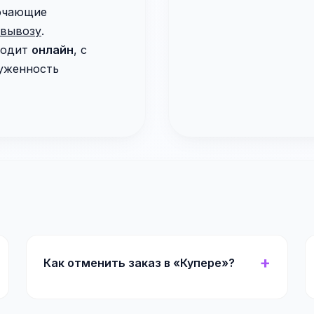
лючающие
овывозу
.
ходит
онлайн
, с
руженность
Как отменить заказ в «Купере»?