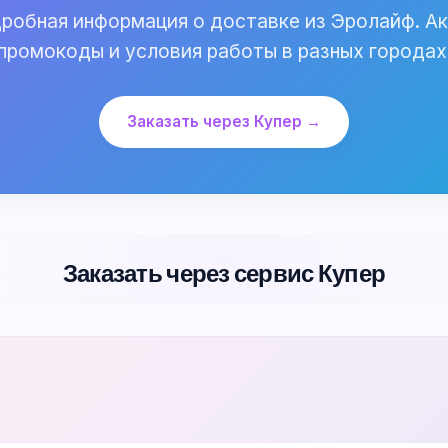
робная информация о доставке из Эролайф. Ак
промокоды и условия работы в разных городах
Заказать через Купер →
Заказать через сервис Купер