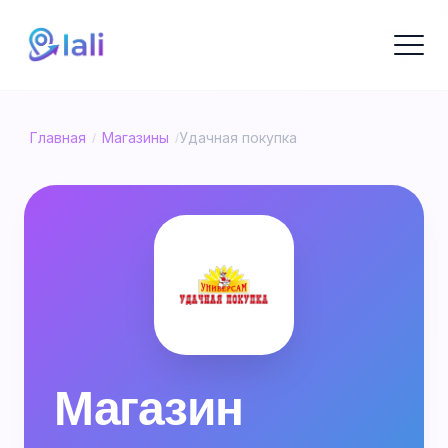
Главная
Магазины
Удачная покупка
/
/
Магазин