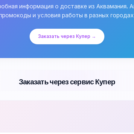
обная информация о доставке из Аквамания. А
промокоды и условия работы в разных городах
Заказать через Купер →
Заказать через сервис Купер