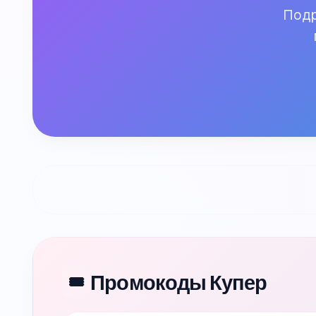
Подр
Промокоды Купер
🎟️