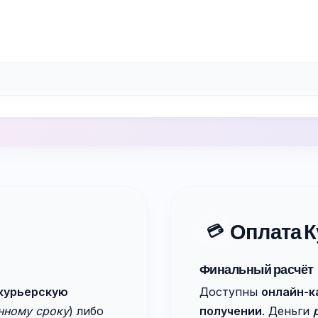
Оплата К
💳
Финальный расчёт
курьерскую
Доступны
онлайн-к
енному сроку
) либо
получении
. Деньги