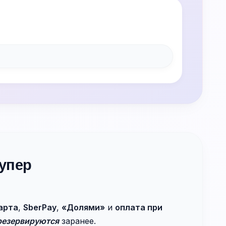
упер
арта
,
SberPay
,
«Долями»
и
оплата при
резервируются
заранее.