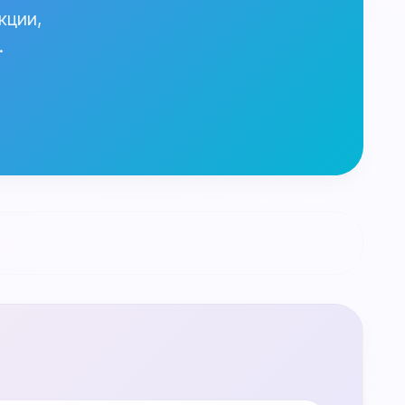
кции,
.