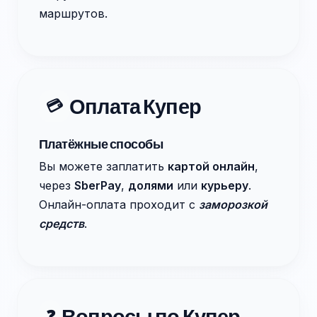
маршрутов.
Оплата Купер
💳
Платёжные способы
Вы можете заплатить
картой онлайн
,
через
SberPay
,
долями
или
курьеру
.
Онлайн-оплата проходит с
заморозкой
средств
.
Вопросы по Купер
❓