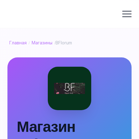
Главная
Магазины
BFlorum
/
/
Магазин