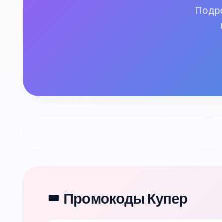
Подро
Промокоды Купер
🎟️