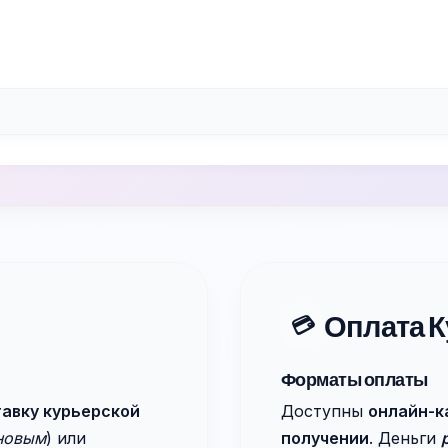
Оплата К
💳
Форматы оплаты
авку курьерской
Доступны
онлайн-к
ановым
) или
получении
. Деньги