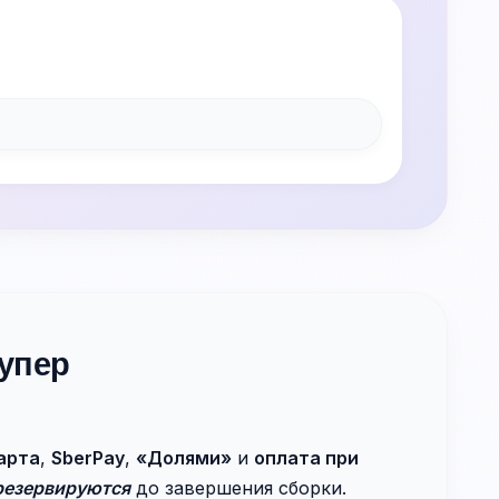
упер
арта
,
SberPay
,
«Долями»
и
оплата при
резервируются
до завершения сборки.