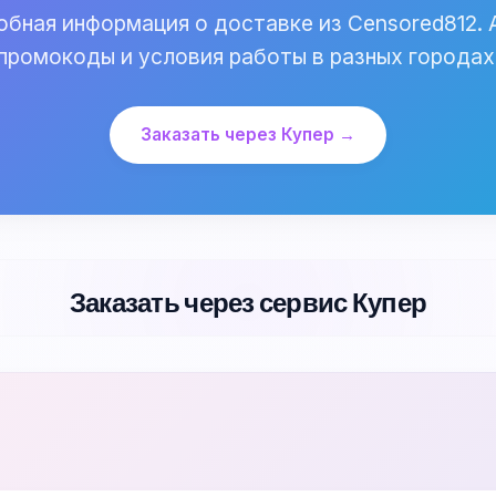
бная информация о доставке из Censored812. 
промокоды и условия работы в разных городах
Заказать через Купер →
Заказать через сервис Купер