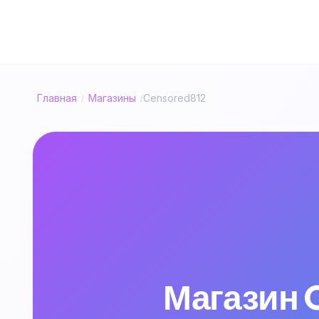
Главная
Магазины
Censored812
/
/
Магазин C