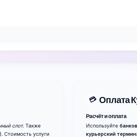
Оплата К
💳
Расчёт и оплата
нный слот
. Также
Используйте
банков
. Стоимость услуги
курьерский термин