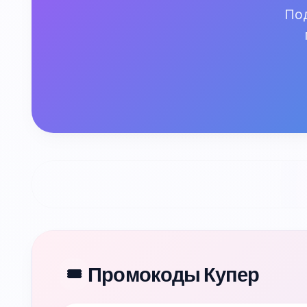
Под
Промокоды Купер
🎟️