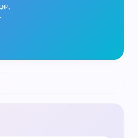
ции,
.