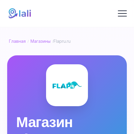
Главная
Магазины
Flapru.ru
/
/
Магазин