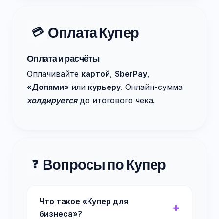
Оплата Купер
💳
Оплата и расчёты
Оплачивайте
картой
,
SberPay
,
«Долями»
или
курьеру
. Онлайн-сумма
холдируется
до итогового чека.
Вопросы по Купер
❓
Что такое «Купер для
бизнеса»?