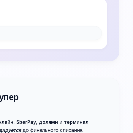
упер
нлайн
,
SberPay
,
долями
и
терминал
дируется
до финального списания.