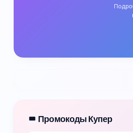
Подроб
Промокоды Купер
🎟️