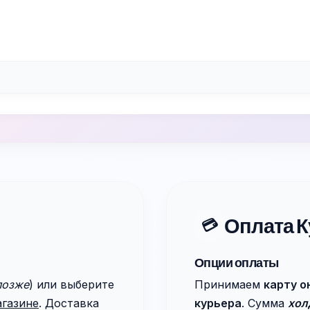
Оплата К
💳
Опции оплаты
позже
) или выберите
Принимаем
карту о
агазине
. Доставка
курьера
. Сумма
хол