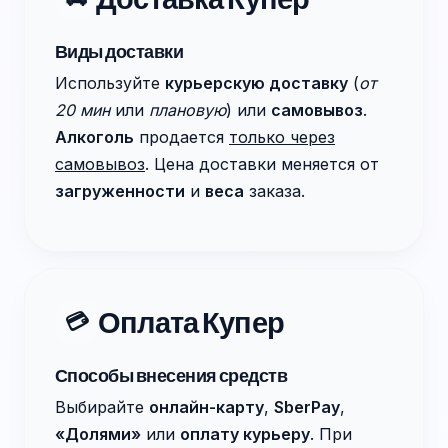
Виды доставки
Используйте
курьерскую доставку
(
от
20 мин
или
плановую
) или
самовывоз
.
Алкоголь
продается
только через
самовывоз
. Цена доставки меняется от
загруженности
и
веса
заказа.
Оплата Купер
💳
Способы внесения средств
Выбирайте
онлайн-карту
,
SberPay
,
«Долями»
или
оплату курьеру
. При