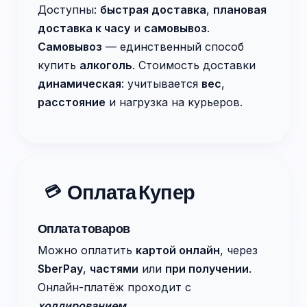
Доступны:
быстрая доставка
,
плановая
доставка к часу
и
самовывоз
.
Самовывоз
— единственный способ
купить
алкоголь
. Стоимость доставки
динамическая
: учитывается
вес
,
расстояние
и нагрузка на курьеров.
Оплата Купер
💳
Оплата товаров
Можно оплатить
картой онлайн
, через
SberPay
,
частями
или
при получении
.
Онлайн-платёж проходит с
холдированием
.