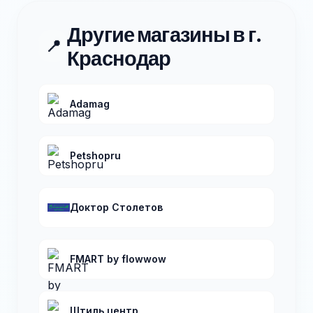
Другие магазины в г.
📍
Краснодар
Аdamag
Petshopru
Доктор Столетов
FMART by flowwow
Штиль центр