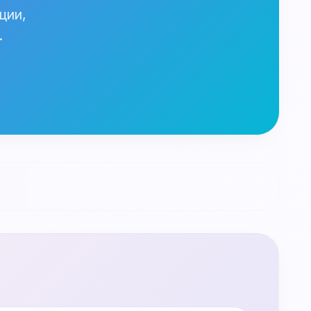
ции,
.