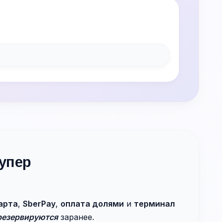
упер
арта
,
SberPay
,
оплата долями
и
терминал
резервируются
заранее.