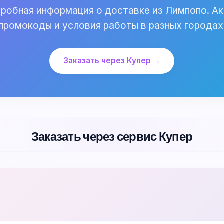
робная информация о доставке из Лимпопо. Ак
промокоды и условия работы в разных городах
Заказать через Купер →
Заказать через сервис Купер