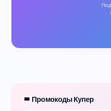
Под
Промокоды Купер
🎟️