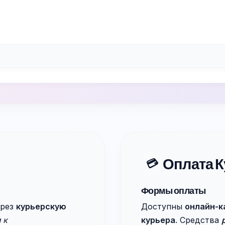
Оплата К
💳
Формы оплаты
ерез
курьерскую
Доступны
онлайн-к
 к
курьера
. Средства