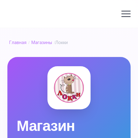
Главная
Магазины
Локки
/
/
Магазин