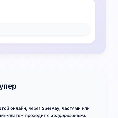
упер
ртой онлайн
, через
SberPay
,
частями
или
лайн-платёж проходит с
холдированием
.