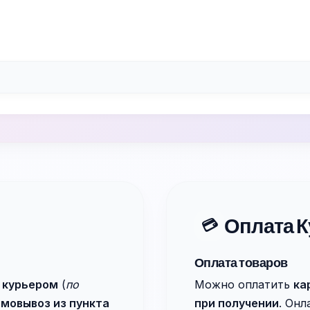
Оплата К
💳
Оплата товаров
 курьером
(
по
Можно оплатить
ка
мовывоз из пункта
при получении
. Он