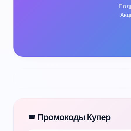
Подр
Акц
Промокоды Купер
🎟️