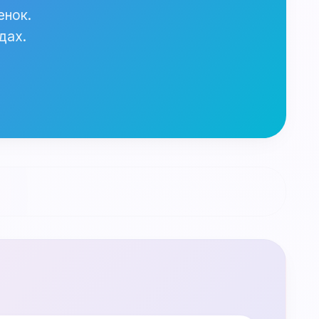
енок.
дах.