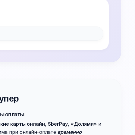
упер
ты оплаты
кие карты онлайн
,
SberPay
,
«Долями»
и
мма при онлайн-оплате
временно