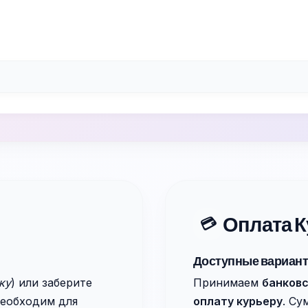
Оплата К
💳
Доступные вариан
ку
) или заберите
Принимаем
банковс
еобходим для
оплату курьеру
. Су