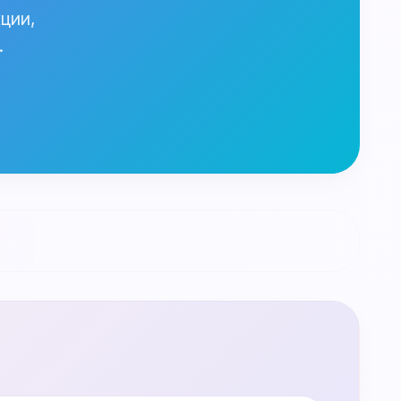
ции,
.