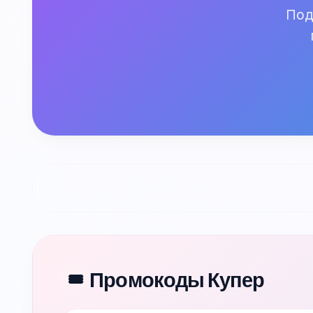
Под
Промокоды Купер
🎟️