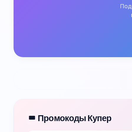
Под
Промокоды Купер
🎟️