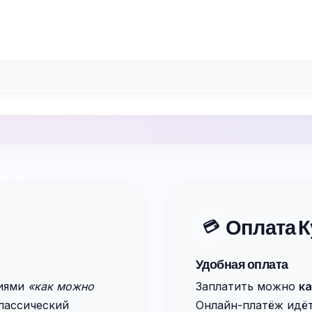
Оплата К
💳
Удобная оплата
иями
«как можно
Заплатить можно
к
классический
Онлайн-платёж идё