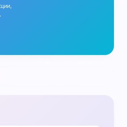
ции,
.