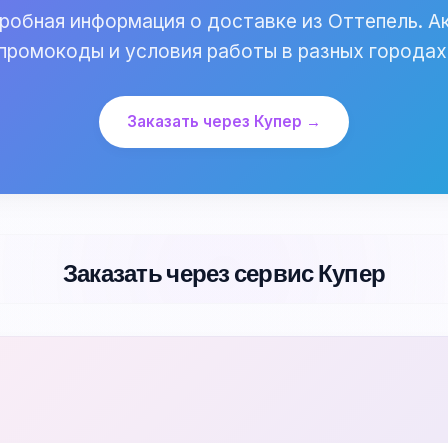
робная информация о доставке из Оттепель. Ак
промокоды и условия работы в разных городах
Заказать через Купер →
Заказать через сервис Купер