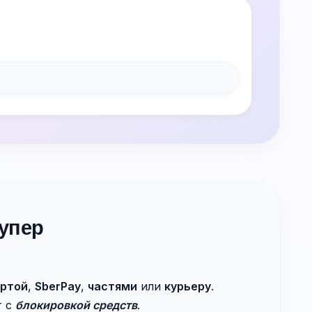
упер
артой
,
SberPay
,
частями
или
курьеру
.
т с
блокировкой средств
.