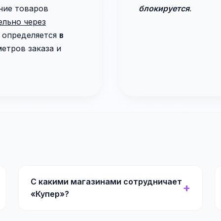
ние товаров
блокируется
.
ельно через
и определяется
в
етров заказа и
С какими магазинами сотрудничает
«Купер»?