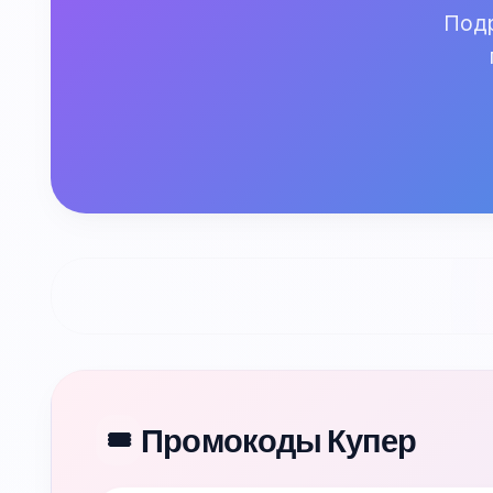
Подр
Промокоды Купер
🎟️