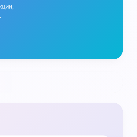
кции,
.