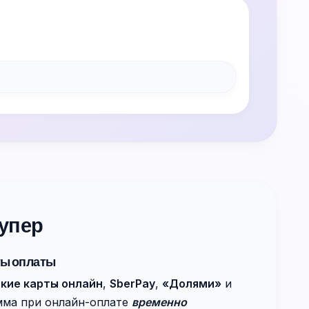
упер
ты оплаты
кие карты онлайн
,
SberPay
,
«Долями»
и
мма при онлайн-оплате
временно