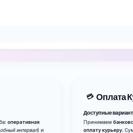
Оплата К
💳
Доступные вариан
ба:
оперативная
Принимаем
банковс
добный интервал
) и
оплату курьеру
. Су