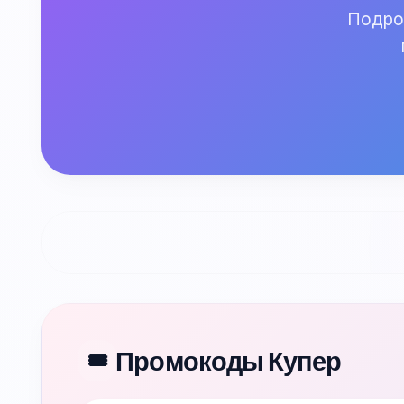
Подроб
Промокоды Купер
🎟️