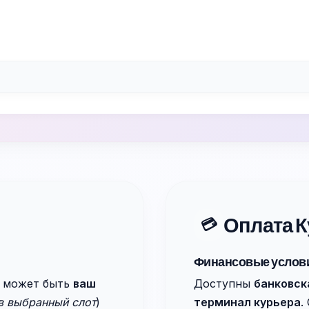
Оплата К
💳
Финансовые услов
о может быть
ваш
Доступны
банковск
в выбранный слот
)
терминал курьера
.