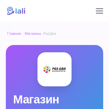
Главная
Магазины
РазДва
/
/
Магазин