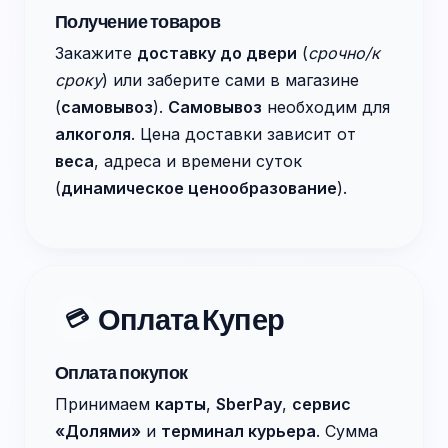
Получение товаров
Закажите
доставку до двери
(
срочно/к
сроку
) или заберите сами в магазине
(
самовывоз
).
Самовывоз
необходим для
алкоголя
. Цена доставки зависит от
веса
, адреса и времени суток
(
динамическое ценообразование
).
Оплата Купер
💳
Оплата покупок
Принимаем
карты
,
SberPay
,
сервис
«Долями»
и
терминал курьера
. Сумма