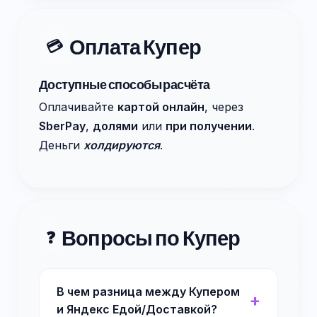
Оплата Купер
💳
Доступные способы расчёта
Оплачивайте
картой онлайн
, через
SberPay
,
долями
или
при получении
.
Деньги
холдируются
.
Вопросы по Купер
❓
В чем разница между Купером
и Яндекс Едой/Доставкой?