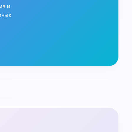
ма и
зных