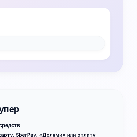
упер
средств
карту
,
SberPay
,
«Долями»
или
оплату