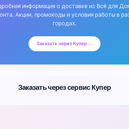
робная информация о доставке из Всё для До
онта. Акции, промокоды и условия работы в ра
городах.
Заказать через Купер →
Заказать через сервис Купер