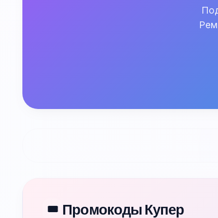
Под
Рем
Промокоды Купер
🎟️