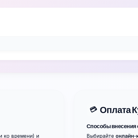
Оплата К
💳
Способы внесения 
и ко времени) и
Выбирайте
онлайн-