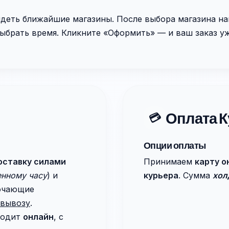
идеть ближайшие магазины. После выбора магазина на
ыбрать время. Кликните «Оформить» — и ваш заказ уж
Оплата К
💳
Опции оплаты
оставку силами
Принимаем
карту о
енному часу
) и
курьера
. Сумма
хол
лючающие
овывозу
.
ходит
онлайн
, с