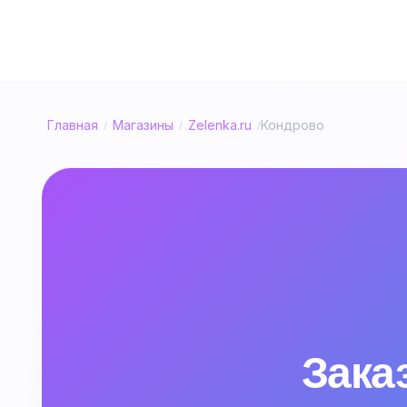
Главная
Магазины
Zelenka.ru
Кондрово
/
/
/
Заказ